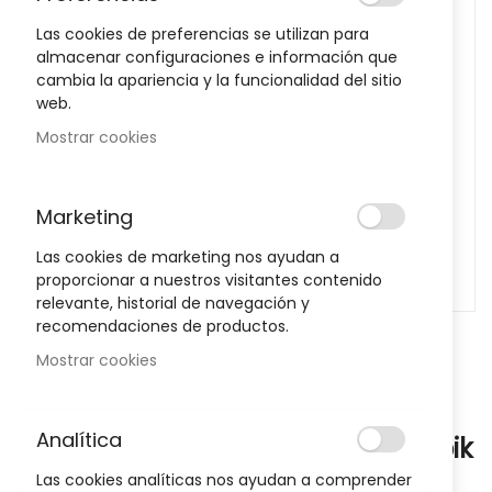
images
Las cookies de preferencias se utilizan para
gallery
almacenar configuraciones e información que
cambia la apariencia y la funcionalidad del sitio
web.
Mostrar cookies
Marketing
Las cookies de marketing nos ayudan a
proporcionar a nuestros visitantes contenido
relevante, historial de navegación y
recomendaciones de productos.
Skip
Mostrar cookies
to
the
Notificarme cuando este producto vuelva a stock
beginning
of
Analítica
Recambio Irrigador Bucal Waterpik
the
2 Uds
Las cookies analíticas nos ayudan a comprender
images