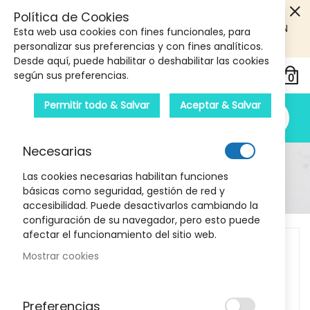
5€ DE DESCUENTO EN TU PRIMERA COMPRA! SOLO
Política de Cookies
PRODUCTOS DE PARAFARMACIA Y ORTOPEDIA QUE SUPEREN
Esta web usa cookies con fines funcionales, para
LOS 40€
CUPON: PRIMERA10
personalizar sus preferencias y con fines analíticos.
Desde aquí, puede habilitar o deshabilitar las cookies
según sus preferencias.
Permitir todo & Salvar
Aceptar & Salvar
Necesarias
Detalle Del Producto
Las cookies necesarias habilitan funciones
básicas como seguridad, gestión de red y
Inicio
Recambio irrigador bucal Waterpik 2 uds
accesibilidad. Puede desactivarlos cambiando la
configuración de su navegador, pero esto puede
Skip
afectar el funcionamiento del sitio web.
to
Mostrar cookies
the
end
of
Preferencias
the