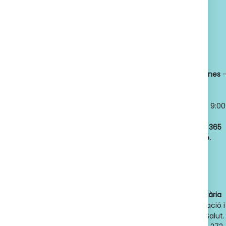
SUSCRIBETE
Política de privacidad
Titular:
OSCAR
Horario:
LLANSÓ SÁNCHEZ
Lunes a viernes
NIF:
52598966J
8:30 a 21:00
Nº de Colegiado:
Sábados y
14789
Domingos
- 9:00
Código Oficial
a 21:00
ofic. farmacia
:
Abrimos los
365
F08020159
días del año.
Actividad:
Venta
de farmacia y
parafarmacia.
Dades de contacte de l'autoritat sanitària
competent
: Direcció General d'Ordenació i
Regulació Sanitària. Departament de Salut.