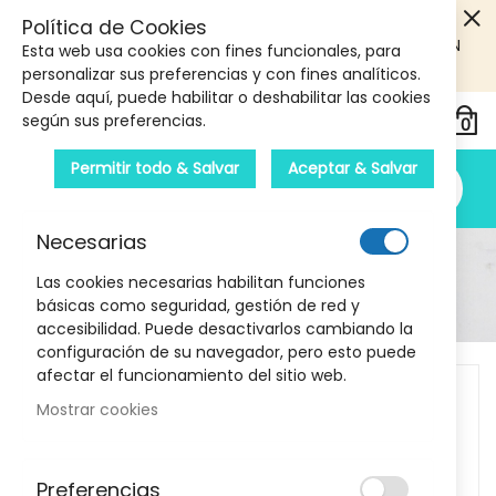
5€ DE DESCUENTO EN TU PRIMERA COMPRA! SOLO
Política de Cookies
PRODUCTOS DE PARAFARMACIA Y ORTOPEDIA QUE SUPEREN
Esta web usa cookies con fines funcionales, para
LOS 40€
CUPON: PRIMERA10
personalizar sus preferencias y con fines analíticos.
Desde aquí, puede habilitar o deshabilitar las cookies
según sus preferencias.
Permitir todo & Salvar
Aceptar & Salvar
Necesarias
Detalle Del Producto
Las cookies necesarias habilitan funciones
básicas como seguridad, gestión de red y
Inicio
Terpenic Sinergia Difusor OM 30 ml
accesibilidad. Puede desactivarlos cambiando la
configuración de su navegador, pero esto puede
Skip
afectar el funcionamiento del sitio web.
to
Mostrar cookies
the
end
of
Preferencias
the