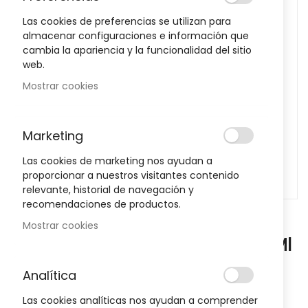
images
Las cookies de preferencias se utilizan para
gallery
almacenar configuraciones e información que
cambia la apariencia y la funcionalidad del sitio
web.
Mostrar cookies
Marketing
Las cookies de marketing nos ayudan a
proporcionar a nuestros visitantes contenido
relevante, historial de navegación y
recomendaciones de productos.
Skip
Mostrar cookies
to
Terpenic Sinergia Difusor OM 30 Ml
the
beginning
Sea el primero en dejar una reseña para este artículo
Analítica
of
the
13,55 €
Las cookies analíticas nos ayudan a comprender
images