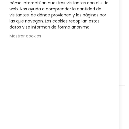
cómo interactúan nuestros visitantes con el sitio
gallery
Posible descuento 3,00 €
web. Nos ayuda a comprender la cantidad de
visitantes, de dónde provienen y las páginas por
Disponibilidad:
En stock
las que navegan. Las cookies recopilan estos
datos y se informan de forma anónima.
Sinergia Relajante Om de Terpenic
indicado para ser
Mostrar cookies
utilizado en aromadifusión, ayuda a relajar.
AÑADIR AL CARRITO
Agregar a lista que quieres
Agregar para comparar
Categorías:
Higiene y salud
,
Estrés
,
Fitoterapia
,
Nº Referencia:
8227018
Compartir:
Envío en 24-48 horas