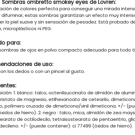
 Sombras ombretto smokey eyes de Lovren:
ión de colores perfecta para conseguir una mirada intensa y
 y difuminar, estas sombras garantizan un efecto muy inte
r la piel suave y sin sensación de pesadez. Está probado 
 microplásticos ni PEG.
do para:
sombras de ojos en polvo compacto adecuado para todo tip
endaciones de uso:
con los dedos o con un pincel al gusto.
ientes:
ción: 1. blanco: talco, octenilsuccinato de almidón de alum
miristato de magnesio, etilhexanoato de cetearilo, dimeticona,
ilo, polímero cruzado de dimeticona/vinil dimeticona. +/- (pue
xidos de hierro). 2. negro : talco, mica, almidón de zea m
tearato de octilodecilo, tetraisostearato de pentaeritrio, glice
l decileno. +/- (puede contener): ci 77499 (óxidos de hierro).