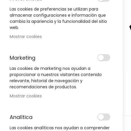
to
the
Las cookies de preferencias se utilizan para
end
almacenar configuraciones e información que
of
cambia la apariencia y la funcionalidad del sitio
Oportunidad!
the
web.
images
Mostrar cookies
gallery
-30%
-30%
Marketing
Las cookies de marketing nos ayudan a
proporcionar a nuestros visitantes contenido
relevante, historial de navegación y
recomendaciones de productos.
Mostrar cookies
Analítica
Skip
D
HIGIENE Y SALUD
H
Las cookies analíticas nos ayudan a comprender
to