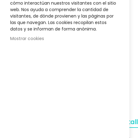
cómo interactúan nuestros visitantes con el sitio
400 Ml
Biotyne Innovative Rueber
Champú Cabe
the
web. Nos ayuda a comprender la cantidad de
34,27 €
beginnin
visitantes, de dónde provienen y las páginas por
of
Posible descuento 3,00 €
Posib
las que navegan. Las cookies recopilan estos
48,95 €
the
datos y se informan de forma anónima.
images
gallery
Mostrar cookies
Envío Gratuito
A partir de 50€
Devoluciones
Gratuitas
Pagos Seguros
Confianza
Detal
Soporte