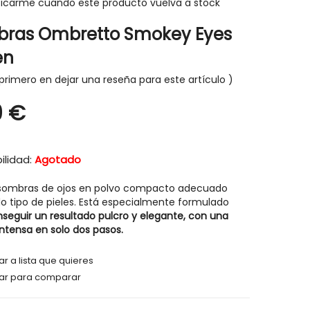
ficarme cuando este producto vuelva a stock
ras Ombretto Smokey Eyes
en
primero en dejar una reseña para este artículo
-30%
-30%
9 €
ilidad:
Agotado
sombras de ojos en polvo compacto adecuado
o tipo de pieles. Está especialmente formulado
seguir un resultado pulcro y elegante, con una
ntensa en solo dos pasos.
r a lista que quieres
ar para comparar
HIGIENE Y SALUD
HIGIENE Y SAL