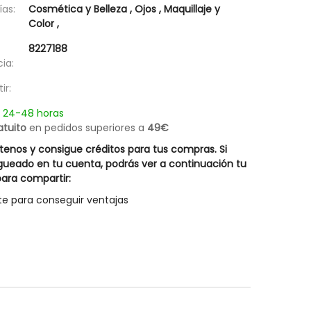
as:
Cosmética y Belleza
,
Ojos
,
Maquillaje y
Champú Caspa Grasa Lipoacid Rueber
Hair Energy Innovativ
Color
,
18,17 €
31,47 €
Posible descuento 
25,95 €
8227188
44,95 €
ia:
ir:
n 24-48 horas
atuito
en pedidos superiores a
49€
enos y consigue créditos para tus compras. Si
gueado en tu cuenta, podrás ver a continuación tu
ara compartir:
te para conseguir ventajas