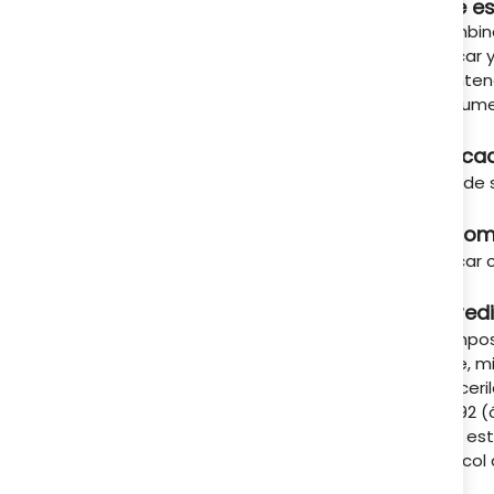
Qué es
A tu servicio
Combinac
aplicar
mantene
perfume,
Indica
Dúo de 
Recom
Aplicar 
Ingred
Composi
sílice, 
diglicer
77492 (ó
zinc, es
3, glico