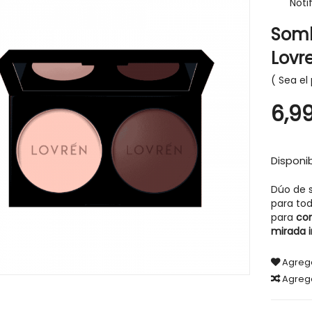
Noti
Somb
Lovr
Sea el 
-30%
6,9
Disponib
Dúo de 
para tod
para
con
mirada i
Agrega
Agreg
IGIENE Y SALUD
HIGIENE Y SALUD