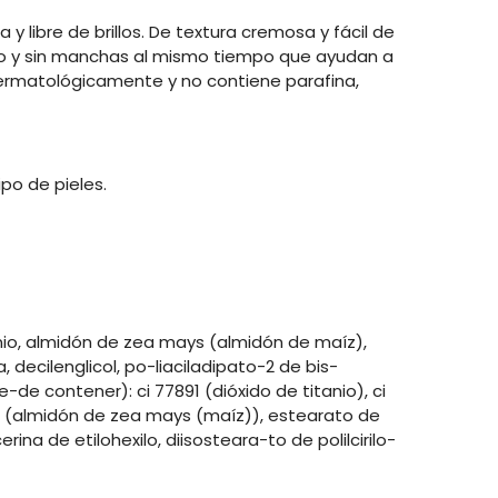
 libre de brillos. De textura cremosa y fácil de
nso y sin manchas al mismo tiempo que ayudan a
dermatológicamente y no contiene parafina,
o de pieles.
inio, almidón de zea mays (almidón de maíz),
 decilenglicol, po-liaciladipato-2 de bis-
-de contener): ci 77891 (dióxido de titanio), ci
ays (almidón de zea mays (maíz)), estearato de
rina de etilohexilo, diisosteara-to de polilcirilo-