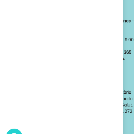
Titular:
OSCAR
Horario:
LLANSÓ SÁNCHEZ
Lunes a viernes
NIF:
52598966J
8:30 a 21:00
Nº de Colegiado:
Sábados y
14789
Domingos
- 9:00
Código Oficial
a 21:00
ofic. farmacia
:
Abrimos los
365
F08020159
días del año.
Actividad:
Venta
de farmacia y
parafarmacia.
Dades de contacte de l'autoritat sanitària
competent
: Direcció General d'Ordenació i
Regulació Sanitària. Departament de Salut.
Generalitat de Catalunya. Telèfon 932 272
900. Adreça electrònica:
dgors.salut@gencat.cat