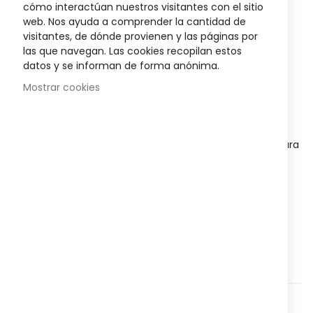
Spray Solar SPF 50+ 200ml Avene
images
cómo interactúan nuestros visitantes con el sitio
gallery
web. Nos ayuda a comprender la cantidad de
Sea el primero en dejar una reseña para este artículo
visitantes, de dónde provienen y las páginas por
las que navegan. Las cookies recopilan estos
12,99 €
datos y se informan de forma anónima.
15,99 €
Mostrar cookies
Disponibilidad:
Agotado
El Spray SPF 50+
ofrece una
protección solar muy alta
para
las pieles sensibles expuestas a la luz solar intensa. Apta
para el rostro y el cuerpo, su textura hidroprotectora
proporciona una sensación de comodidad inmediata y
duradera, un efecto antisequedad y una hidratación
durante seis horas.
Agregar a lista que quieres
Agregar para comparar
Categorías:
Cosmética y Belleza
,
Protección solar
,