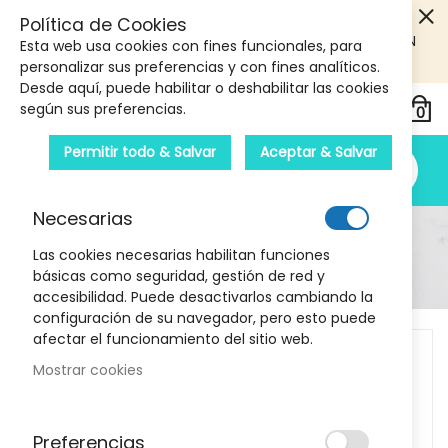
5€ DE DESCUENTO EN TU PRIMERA COMPRA! SOLO
Política de Cookies
PRODUCTOS DE PARAFARMACIA Y ORTOPEDIA QUE SUPEREN
Esta web usa cookies con fines funcionales, para
LOS 40€
CUPON: PRIMERA10
personalizar sus preferencias y con fines analíticos.
Desde aquí, puede habilitar o deshabilitar las cookies
según sus preferencias.
Permitir todo & Salvar
Aceptar & Salvar
Necesarias
Detalle Del Producto
Las cookies necesarias habilitan funciones
básicas como seguridad, gestión de red y
Inicio
Spray Solar SPF 50+ 200ml Avene
accesibilidad. Puede desactivarlos cambiando la
configuración de su navegador, pero esto puede
Skip
afectar el funcionamiento del sitio web.
to
Mostrar cookies
the
end
of
Preferencias
the