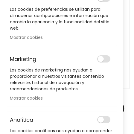
images
Las cookies de preferencias se utilizan para
gallery
almacenar configuraciones e información que
cambia la apariencia y la funcionalidad del sitio
web.
Mostrar cookies
Marketing
Las cookies de marketing nos ayudan a
proporcionar a nuestros visitantes contenido
relevante, historial de navegación y
recomendaciones de productos.
Skip
Mostrar cookies
to
Strepsils 24 Pastillas (Sabor Fresa)
the
beginning
Sea el primero en dejar una reseña para este artículo
Analítica
of
the
Las cookies analíticas nos ayudan a comprender
10,53 €