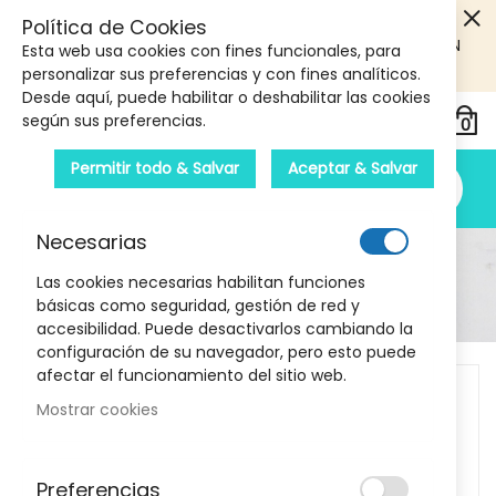
5€ DE DESCUENTO EN TU PRIMERA COMPRA! SOLO
Política de Cookies
PRODUCTOS DE PARAFARMACIA Y ORTOPEDIA QUE SUPEREN
Esta web usa cookies con fines funcionales, para
LOS 40€
CUPON: PRIMERA10
personalizar sus preferencias y con fines analíticos.
Desde aquí, puede habilitar o deshabilitar las cookies
según sus preferencias.
Permitir todo & Salvar
Aceptar & Salvar
Necesarias
Detalle Del Producto
Las cookies necesarias habilitan funciones
básicas como seguridad, gestión de red y
Inicio
Strepsils 24 Pastillas (Sabor Fresa)
accesibilidad. Puede desactivarlos cambiando la
configuración de su navegador, pero esto puede
Skip
afectar el funcionamiento del sitio web.
to
Mostrar cookies
the
end
of
Preferencias
the