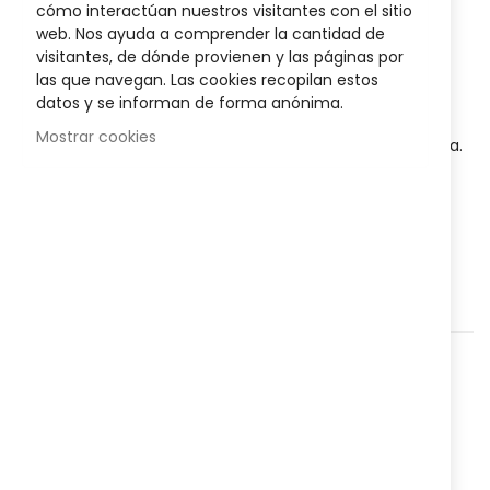
images
cómo interactúan nuestros visitantes con el sitio
gallery
Posible descuento 3,00 €
web. Nos ayuda a comprender la cantidad de
visitantes, de dónde provienen y las páginas por
Disponibilidad:
En stock
las que navegan. Las cookies recopilan estos
datos y se informan de forma anónima.
Pastillas para chupar con doble acción antiséptica
para
Mostrar cookies
aliviar las molestias leves de garganta y boca
.
Sabor fresa.
AÑADIR AL CARRITO
Agregar a lista que quieres
Agregar para comparar
Categorías:
Medicamentos
,
Garganta
,
Dolor de
Garganta
,
Nº
822662882
Referencia: