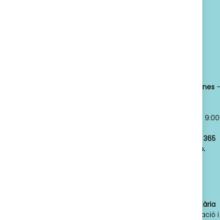
SUSCRIBETE
Política de privacidad
Titular:
OSCAR
Horario:
LLANSÓ SÁNCHEZ
Lunes a viernes
NIF:
52598966J
8:30 a 21:00
Nº de Colegiado:
Sábados y
14789
Domingos
- 9:00
Código Oficial
a 21:00
ofic. farmacia
:
Abrimos los
365
F08020159
días del año.
Actividad:
Venta
de farmacia y
parafarmacia.
Dades de contacte de l'autoritat sanitària
competent
: Direcció General d'Ordenació i