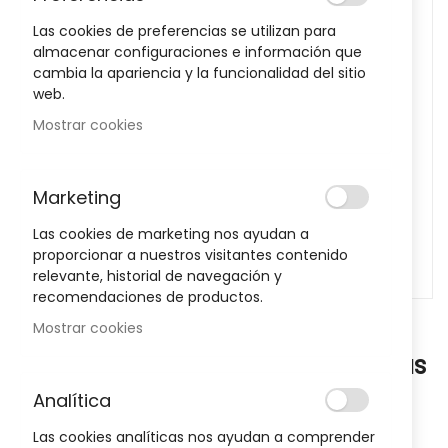
images
Las cookies de preferencias se utilizan para
gallery
almacenar configuraciones e información que
cambia la apariencia y la funcionalidad del sitio
web.
Mostrar cookies
Marketing
Las cookies de marketing nos ayudan a
proporcionar a nuestros visitantes contenido
relevante, historial de navegación y
recomendaciones de productos.
Skip
Mostrar cookies
to
Strepsils Con Lidocaina 24 Pastillas
the
beginning
Para Chupar
Analítica
of
Sea el primero en dejar una reseña para este artículo
the
Las cookies analíticas nos ayudan a comprender