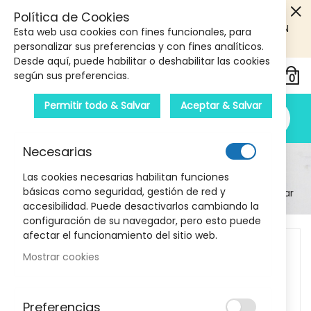
5€ DE DESCUENTO EN TU PRIMERA COMPRA! SOLO
Política de Cookies
PRODUCTOS DE PARAFARMACIA Y ORTOPEDIA QUE SUPEREN
Esta web usa cookies con fines funcionales, para
LOS 40€
CUPON: PRIMERA10
personalizar sus preferencias y con fines analíticos.
Desde aquí, puede habilitar o deshabilitar las cookies
según sus preferencias.
Permitir todo & Salvar
Aceptar & Salvar
Necesarias
Detalle Del Producto
Las cookies necesarias habilitan funciones
básicas como seguridad, gestión de red y
Inicio
Strepsils con Lidocaina 24 pastillas para chupar
accesibilidad. Puede desactivarlos cambiando la
configuración de su navegador, pero esto puede
Skip
afectar el funcionamiento del sitio web.
to
Mostrar cookies
the
end
of
Preferencias
the