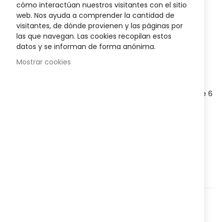
images
cómo interactúan nuestros visitantes con el sitio
gallery
11,20 €
web. Nos ayuda a comprender la cantidad de
visitantes, de dónde provienen y las páginas por
Posible descuento 3,00 €
las que navegan. Las cookies recopilan estos
datos y se informan de forma anónima.
Disponibilidad:
En stock
Mostrar cookies
Medicamento de pastillas para chupar con acción
antiséptica y anestésica local (lidocaína)
para
aliviar el
dolor de garganta
intenso
en adultos y niños mayores de 6
años.
AÑADIR AL CARRITO
Agregar a lista que quieres
Agregar para comparar
Categorías:
Medicamentos
,
Garganta
,
Dolor de
Garganta
,