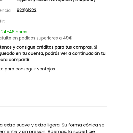
Biotyne Innovative Rueber
Crema Nutrient Mas
encia:
822161222
34,27 €
13,27 €
48,95 €
18,95
ir:
n 24-48 horas
atuito
en pedidos superiores a
49€
enos y consigue créditos para tus compras. Si
gueado en tu cuenta, podrás ver a continuación tu
ara compartir:
te para conseguir ventajas
xtra suave y extra ligera. Su forma cónica se
vemente y sin presión. Además, la superficie