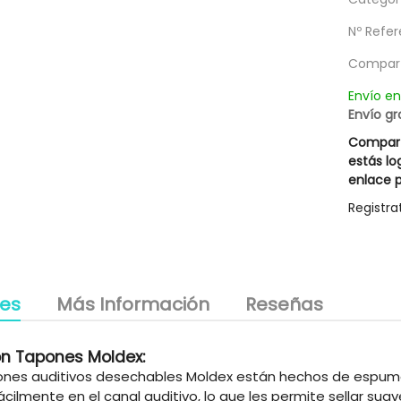
ú Equiderm 400 Ml
Champú Cabellos Blancos Silver Hair
Nº Refer
9,57 €
14,67 €
Rueber
27,95 €
20,95 €
g
Compart
Envío e
Envío gr
Compart
estás lo
enlace p
Registra
les
Más Información
Reseñas
n Tapones Moldex:
ones auditivos desechables Moldex están hechos de espuma e
ácilmente en el canal auditivo, lo que les permite sellar sua