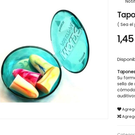
Noti
Tapo
Sea el 
1,45
-30%
Disponib
Tapones
Su forma
sella de
cómodos 
auditivo
Agrega
Agreg
IGIENE Y SALUD
HIGIENE Y SALUD
Categorí