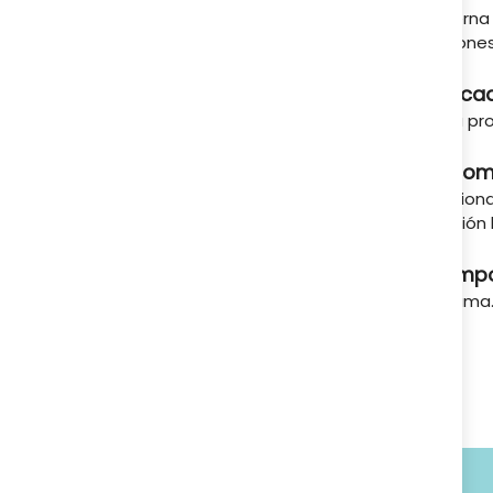
externa 
tapones
Indica
Para pro
Recom
Presiona
presión h
Compo
Espuma