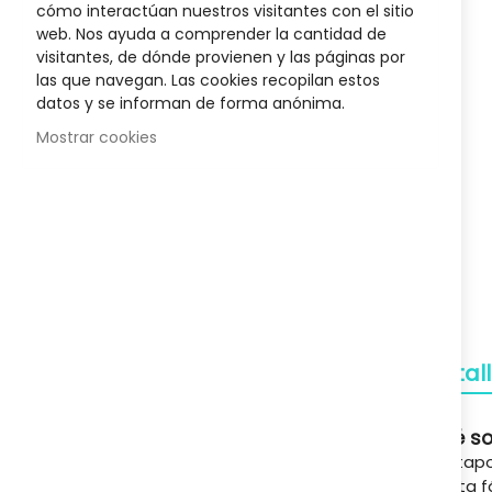
cómo interactúan nuestros visitantes con el sitio
400 Ml
Champú Caspa Grasa Lipoacid Rueber
Champ
the
web. Nos ayuda a comprender la cantidad de
18,17 €
1
€
25,95 €
beginnin
visitantes, de dónde provienen y las páginas por
of
las que navegan. Las cookies recopilan estos
the
datos y se informan de forma anónima.
images
gallery
Mostrar cookies
Envío Gratuito
A partir de 50€
Devoluciones
Gratuitas
Pagos Seguros
Confianza
Detal
Soporte
Qué so
A tu servicio
Los tap
ajusta f