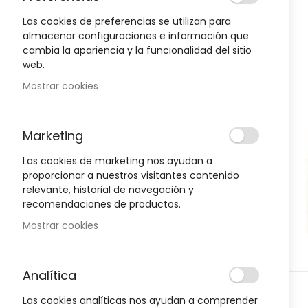
to
the
Las cookies de preferencias se utilizan para
end
almacenar configuraciones e información que
of
cambia la apariencia y la funcionalidad del sitio
Oportunidad!
the
web.
images
Mostrar cookies
gallery
-30%
-30%
Marketing
Las cookies de marketing nos ayudan a
proporcionar a nuestros visitantes contenido
relevante, historial de navegación y
recomendaciones de productos.
Mostrar cookies
Analítica
Skip
D
HIGIENE Y SALUD
H
Las cookies analíticas nos ayudan a comprender
to