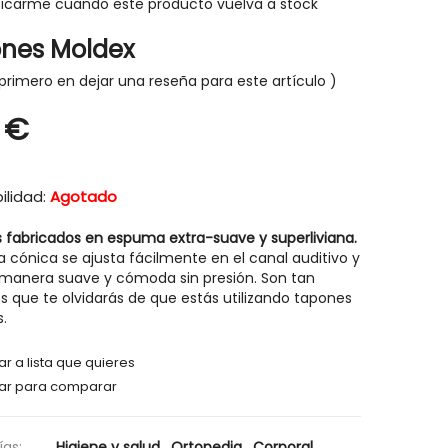
ficarme cuando este producto vuelva a stock
nes Moldex
primero en dejar una reseña para este artículo
 €
-30%
-30%
ilidad:
Agotado
 fabricados en espuma extra-suave y superliviana.
 cónica se ajusta fácilmente en el canal auditivo y
 manera suave y cómoda sin presión. Son tan
que te olvidarás de que estás utilizando tapones
s.
r a lista que quieres
ar para comparar
HIGIENE Y SALUD
HIGIENE Y SAL
as:
Higiene y salud
,
Ortopedia
,
Corporal
,