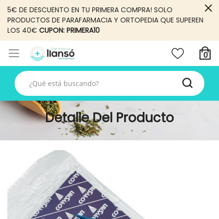
5€ DE DESCUENTO EN TU PRIMERA COMPRA! SOLO
PRODUCTOS DE PARAFARMACIA Y ORTOPEDIA QUE SUPEREN
LOS 40€
CUPON: PRIMERA10
Detalle Del Producto
Skip
to
the
end
of
the
images