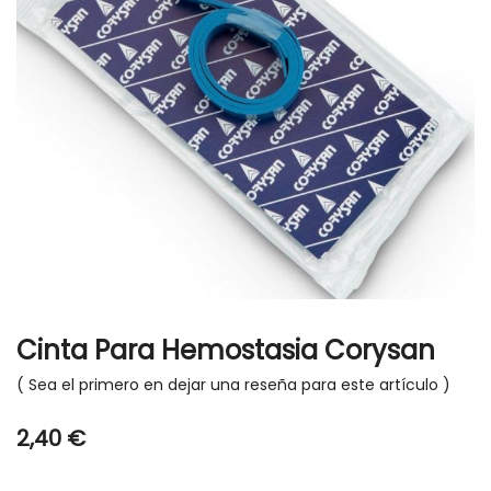
gallery
Skip
to
Cinta Para Hemostasia Corysan
the
beginning
Sea el primero en dejar una reseña para este artículo
of
the
2,40 €
images
gallery