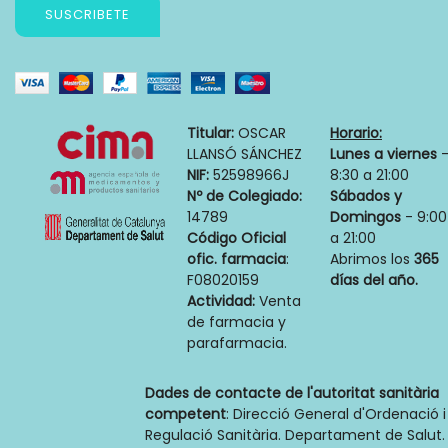
SUSCRIBETE
Titular:
OSCAR
Horario:
LLANSÓ SÁNCHEZ
Lunes a viernes
NIF:
52598966J
8:30 a 21:00
Nº de Colegiado:
Sábados y
14789
Domingos
- 9:00
Código Oficial
a 21:00
ofic. farmacia
:
Abrimos los
365
F08020159
días del año.
Actividad:
Venta
de farmacia y
parafarmacia.
Dades de contacte de l'autoritat sanitària
competent
: Direcció General d'Ordenació i
Regulació Sanitària. Departament de Salut.