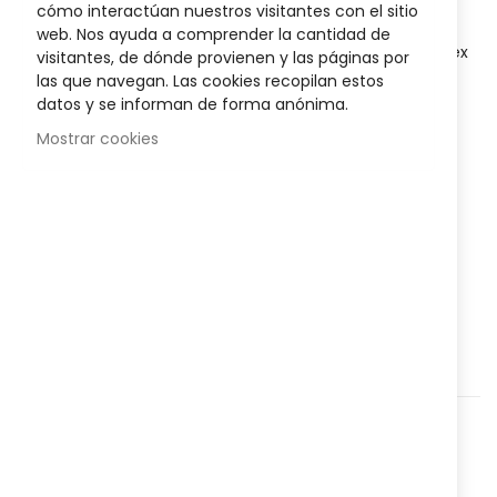
Disponibilidad:
En stock
cómo interactúan nuestros visitantes con el sitio
web. Nos ayuda a comprender la cantidad de
Pequeños protectores para los dedos
, elaborados en látex
visitantes, de dónde provienen y las páginas por
natural al 100%, que se emplean como cobertura de
las que navegan. Las cookies recopilan estos
heridas y aislar la piel de los dedos cuando se realiza un
datos y se informan de forma anónima.
trabajo delicado.
Mostrar cookies
AÑADIR AL CARRITO
Agregar a lista que quieres
Agregar para comparar
Categorías:
Higiene y salud
,
Corporal
,
Nº Referencia:
822154420