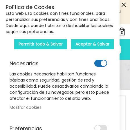
5€ DE DESCUENTO EN TU PRIMERA COMPRA! SOLO
Política de Cookies
PRODUCTOS DE PARAFARMACIA Y ORTOPEDIA QUE SUPEREN
Esta web usa cookies con fines funcionales, para
LOS 40€
CUPON: PRIMERA10
personalizar sus preferencias y con fines analíticos.
Desde aquí, puede habilitar o deshabilitar las cookies
según sus preferencias.
Permitir todo & Salvar
Aceptar & Salvar
Necesarias
Detalle Del Producto
Las cookies necesarias habilitan funciones
básicas como seguridad, gestión de red y
Inicio
Dedil de latex Corysan 10 uds
accesibilidad. Puede desactivarlos cambiando la
configuración de su navegador, pero esto puede
Skip
afectar el funcionamiento del sitio web.
to
Mostrar cookies
the
end
of
Preferencias
the