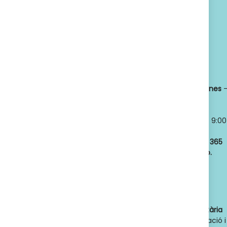
SUSCRIBETE
Política de privacidad
Titular:
OSCAR
Horario:
LLANSÓ SÁNCHEZ
Lunes a viernes
NIF:
52598966J
8:30 a 21:00
Nº de Colegiado:
Sábados y
14789
Domingos
- 9:00
Código Oficial
a 21:00
ofic. farmacia
:
Abrimos los
365
F08020159
días del año.
Actividad:
Venta
de farmacia y
parafarmacia.
Dades de contacte de l'autoritat sanitària
competent
: Direcció General d'Ordenació i