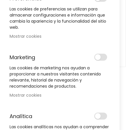
images
Las cookies de preferencias se utilizan para
gallery
almacenar configuraciones e información que
cambia la apariencia y la funcionalidad del sitio
web.
Mostrar cookies
Marketing
Las cookies de marketing nos ayudan a
proporcionar a nuestros visitantes contenido
Skip
relevante, historial de navegación y
to
Dedil De Latex Corysan 10 Uds
recomendaciones de productos.
the
beginning
Mostrar cookies
Sea el primero en dejar una reseña para este artículo
of
the
3,50 €
images
Analítica
gallery
Posible descuento 3,00 €
Las cookies analíticas nos ayudan a comprender