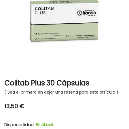
gallery
Skip
to
Colitab Plus 30 Cápsulas
the
beginning
Sea el primero en dejar una reseña para este artículo
of
the
13,50 €
images
gallery
Disponibilidad:
En stock