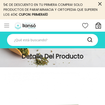
5€ DE DESCUENTO EN TU PRIMERA COMPRA! SOLO
PRODUCTOS DE PARAFARMACIA Y ORTOPEDIA QUE SUPEREN
LOS 40€
CUPON: PRIMERA10
Detalle Del Producto
Skip
to
the
end
of
the
images