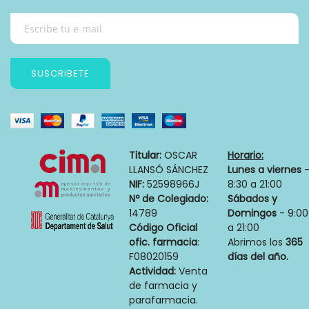
SUSCRIBETE
Titular:
OSCAR
Horario:
LLANSÓ SÁNCHEZ
Lunes a viernes
NIF:
52598966J
8:30 a 21:00
Nº de Colegiado:
Sábados y
14789
Domingos
- 9:00
Código Oficial
a 21:00
ofic. farmacia
:
Abrimos los
365
F08020159
días del año.
Actividad:
Venta
de farmacia y
parafarmacia.