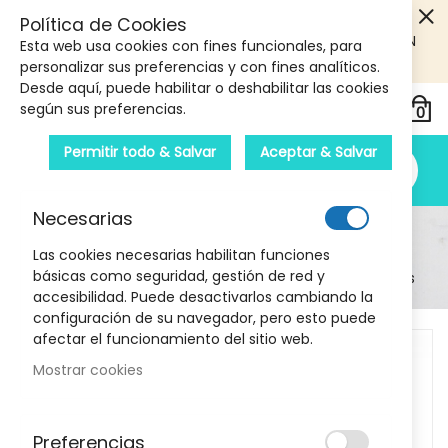
5€ DE DESCUENTO EN TU PRIMERA COMPRA! SOLO
Política de Cookies
PRODUCTOS DE PARAFARMACIA Y ORTOPEDIA QUE SUPEREN
Esta web usa cookies con fines funcionales, para
LOS 40€
CUPON: PRIMERA10
personalizar sus preferencias y con fines analíticos.
Desde aquí, puede habilitar o deshabilitar las cookies
según sus preferencias.
Permitir todo & Salvar
Aceptar & Salvar
Necesarias
Detalle Del Producto
Las cookies necesarias habilitan funciones
básicas como seguridad, gestión de red y
Inicio
Zzzquil natura mango y platano 30 gummies
accesibilidad. Puede desactivarlos cambiando la
configuración de su navegador, pero esto puede
Skip
afectar el funcionamiento del sitio web.
to
Mostrar cookies
the
end
of
Preferencias
the