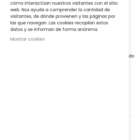
cómo interactúan nuestros visitantes con el sitio
images
web. Nos ayuda a comprender la cantidad de
gallery
12,95 €
visitantes, de dónde provienen y las páginas por
Posible descuento 3,00 €
las que navegan. Las cookies recopilan estos
datos y se informan de forma anónima.
Disponibilidad:
En stock
Mostrar cookies
Complemento alimenticio con Melatonina
que ayuda a
conciliar el sueño y vitamina B6 para despertarte renovado
al día siguiente.
AÑADIR AL CARRITO
Agregar a lista que quieres
Agregar para comparar
Categorías:
Nutrición
,
Complementos Alimenticios
,
Nº Referencia:
822208935