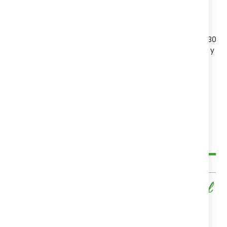
Ingredientes:
1mg de Melatonina, hormona natural del organismo que
ayuda a reducir el tiempo en el que te quedas dormido, 30
mg de Valeriana, 10 mg de Camomila, 10 mg de Lavanda y
1,4 mg de Vitamina B6.
Marcas