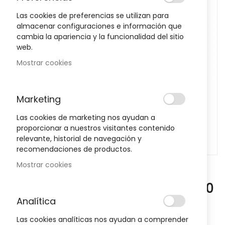
images
Las cookies de preferencias se utilizan para
gallery
almacenar configuraciones e información que
cambia la apariencia y la funcionalidad del sitio
web.
Mostrar cookies
Marketing
Las cookies de marketing nos ayudan a
proporcionar a nuestros visitantes contenido
relevante, historial de navegación y
recomendaciones de productos.
Mostrar cookies
Skip
to
Zzzquil Natura Mango Y Platano 30
the
Analítica
beginning
Gummies
of
Las cookies analíticas nos ayudan a comprender
Sea el primero en dejar una reseña para este artículo
the