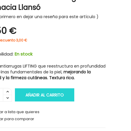
acia Llansó
primero en dejar una reseña para este artículo
50 €
-30%
-30%
escuento 3,00 €
ilidad:
En stock
antiarrugas LIFTING que reestructura en profundidad
eínas fundamentales de la piel,
mejorando la
 y la firmeza cutáneas. Textura rica.
AÑADIR AL CARRITO
r a lista que quieres
ar para comparar
HIGIENE Y SALUD
HIGIENE Y SAL