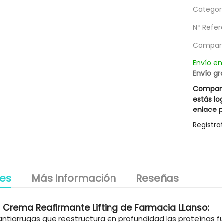
la Excesive Innovative
Champu Dermopel 400 Ml
Categorí
g
15,37 €
18,17 €
Nº Refer
le descuento 3,00 €
25,95 €
21,95 €
Compart
Envío e
Envío gr
Compart
estás lo
enlace p
Registra
les
Más Información
Reseñas
 Crema Reafirmante Lifting de Farmacia LLanso:
ntiarrugas que reestructura en profundidad las proteínas f