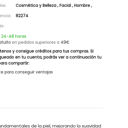
Champú Descamaciones Liposín
Champú Equiderm 
as:
Cosmética y Belleza
,
Facial
,
Hombre
,
18,17 €
19,57 €
Rueber
encia:
82274
Posible descuento 3,00 €
27,95 €
25,95 €
ir:
n 24-48 horas
atuito
en pedidos superiores a
49€
enos y consigue créditos para tus compras. Si
gueado en tu cuenta, podrás ver a continuación tu
ara compartir:
te para conseguir ventajas
undamentales de la piel, mejorando la suavidad