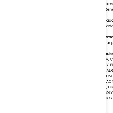
A tu servicio
y la fir
CollRene
Indicado
Indicad
Recomen
​Aplicar
Ingredie
AQUA, C
PENTYLE
PENTAER
SODIUM 
EXTRACT
ACID, D
COPOLYM
HYDROXY