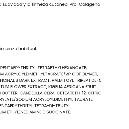
a la suavidad y la firmeza cutánea. Pro-Colágeno
impieza habitual.​
, PENTAERYTHRITYL TETRAETHYLHEXANOATE,
IUM ACRYLOYLDIMETHYLTAURATE/VP COPOLYMER,
ICINALIS BARK EXTRACT, PALMITOYL TRIPEPTIDE-5,
UM FLOWER EXTRACT, KIGELIA AFRICANA FRUIT
BUTTER, CANDELILLA CERA, CETEARETH-12, CITRIC
CRYLATE/SODIUM ACRYLOYLDIMETHYL TAURATE
PENTAERYTHRITYL TETRA-DI-TBUTYL
M ETHYLENEDIAMINE DISUCCINATE.