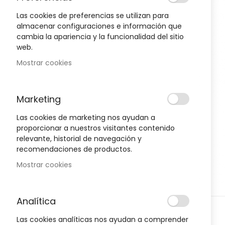
to
the
Las cookies de preferencias se utilizan para
end
almacenar configuraciones e información que
of
cambia la apariencia y la funcionalidad del sitio
Oportunidad!
the
web.
images
Mostrar cookies
gallery
-30%
-30%
Marketing
Las cookies de marketing nos ayudan a
proporcionar a nuestros visitantes contenido
relevante, historial de navegación y
recomendaciones de productos.
Mostrar cookies
Analítica
Skip
D
HIGIENE Y SALUD
Las cookies analíticas nos ayudan a comprender
to