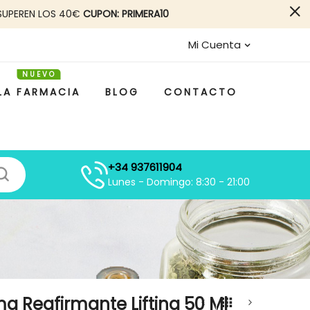
SUPEREN LOS 40€
CUPON: PRIMERA10
Mi Cuenta
LA FARMACIA
BLOG
CONTACTO
+34 937611904
Lunes - Domingo: 8:30 - 21:00
a Reafirmante Lifting 50 Ml