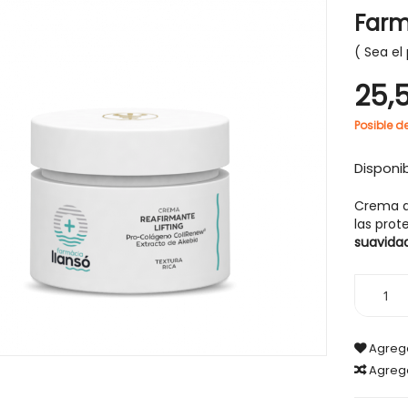
Farm
Sea el 
25,
-30%
Posible d
Disponib
​​Crema 
las prot
suavidad
Agrega
Agreg
CABELLO
HIGIENE Y SALUD