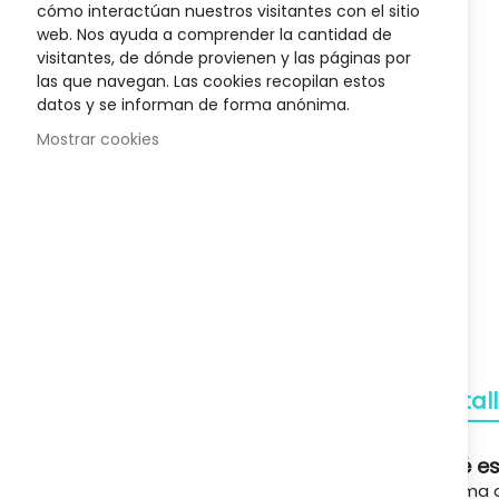
cómo interactúan nuestros visitantes con el sitio
Silver Hair
Biotyne Innovative Rueber
Mascaril
the
web. Nos ayuda a comprender la cantidad de
beginnin
34,27 €
visitantes, de dónde provienen y las páginas por
of
,00 €
Posible descuento 3,00 €
Posib
las que navegan. Las cookies recopilan estos
the
48,95 €
datos y se informan de forma anónima.
images
gallery
Mostrar cookies
Envío Gratuito
A partir de 50€
Devoluciones
Gratuitas
Pagos Seguros
Detal
Confianza
Qué es
Soporte
Crema a