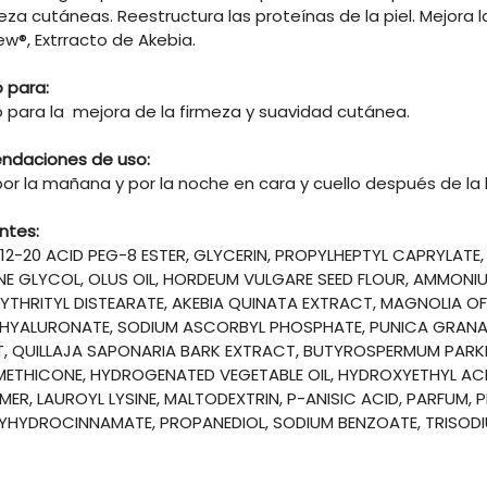
meza cutáneas. ​Reestructura las proteínas de la piel. Mejor
w®, Extrracto de Akebia.
 para:
o para la mejora de la firmeza y suavidad cutánea.
daciones de uso:
 por la mañana y por la noche en cara y cuello después de la l
ntes:
12-20 ACID PEG-8 ESTER, GLYCERIN, PROPYLHEPTYL CAPRYLATE
NE GLYCOL, OLUS OIL, HORDEUM VULGARE SEED FLOUR, AMMON
YTHRITYL DISTEARATE, AKEBIA QUINATA EXTRACT, MAGNOLIA OFF
HYALURONATE, SODIUM ASCORBYL PHOSPHATE, PUNICA GRANAT
, QUILLAJA SAPONARIA BARK EXTRACT, BUTYROSPERMUM PARKII 
IMETHICONE, HYDROGENATED VEGETABLE OIL, HYDROXYETHYL A
ER, LAUROYL LYSINE, MALTODEXTRIN, P-ANISIC ACID, PARFUM, 
HYDROCINNAMATE, PROPANEDIOL, SODIUM BENZOATE, TRISODIU