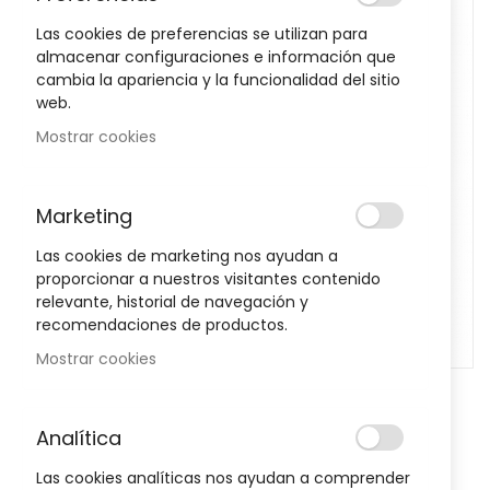
the
Las cookies de preferencias se utilizan para
images
almacenar configuraciones e información que
gallery
cambia la apariencia y la funcionalidad del sitio
web.
Mostrar cookies
Marketing
Las cookies de marketing nos ayudan a
proporcionar a nuestros visitantes contenido
relevante, historial de navegación y
recomendaciones de productos.
Mostrar cookies
Skip
to
Analítica
the
Notificarme cuando este producto vuelva a stock
beginning
Las cookies analíticas nos ayudan a comprender