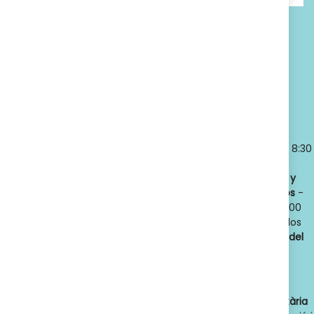
SUSCRIBETE
Política de privacidad
Titular:
OSCAR
Horario:
LLANSÓ SÁNCHEZ
Lunes a
NIF:
52598966J
viernes
- 8:30
Nº de Colegiado:
a 21:00
14789
Sábados y
Código Oficial
Domingos
-
ofic. farmacia
:
9:00 a 21:00
F08020159
Abrimos los
Actividad:
Venta
365 días del
de farmacia y
año.
parafarmacia.
Dades de contacte de l'autoritat sanitària