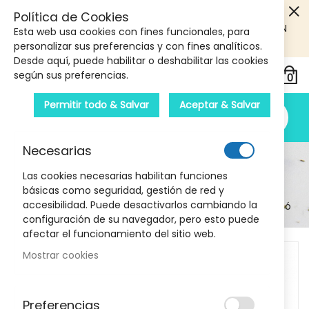
5€ DE DESCUENTO EN TU PRIMERA COMPRA! SOLO
Política de Cookies
PRODUCTOS DE PARAFARMACIA Y ORTOPEDIA QUE SUPEREN
Esta web usa cookies con fines funcionales, para
LOS 40€
CUPON: PRIMERA10
personalizar sus preferencias y con fines analíticos.
Desde aquí, puede habilitar o deshabilitar las cookies
según sus preferencias.
Permitir todo & Salvar
Aceptar & Salvar
Necesarias
Detalle Del Producto
Las cookies necesarias habilitan funciones
básicas como seguridad, gestión de red y
Inicio
accesibilidad. Puede desactivarlos cambiando la
Tratamiento Anti Imperfecciones 30 ml Farmacia Llansó
configuración de su navegador, pero esto puede
afectar el funcionamiento del sitio web.
Skip
Mostrar cookies
to
the
end
Preferencias
of