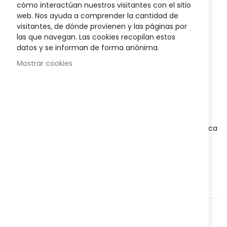
of
Tratamiento Anti Imperfecciones
cómo interactúan nuestros visitantes con el sitio
the
web. Nos ayuda a comprender la cantidad de
30 Ml Farmacia Llansó
images
visitantes, de dónde provienen y las páginas por
gallery
las que navegan. Las cookies recopilan estos
Sea el primero en dejar una reseña para este artículo
datos y se informan de forma anónima.
18,50 €
Mostrar cookies
Disponibilidad:
Agotado
Corrige y reduce las imperfecciones.
Tratamiento
localizado para las imperfecciones cutáneas. Corrige, seca
y reduce las imperfecciones. Se puede aplicar también
sobre zonas extensas, pero en cualquier caso limitadas.
Agregar a lista que quieres
Agregar para comparar
Categorías:
Cosmética y Belleza
,
Facial
,
Corporal
,