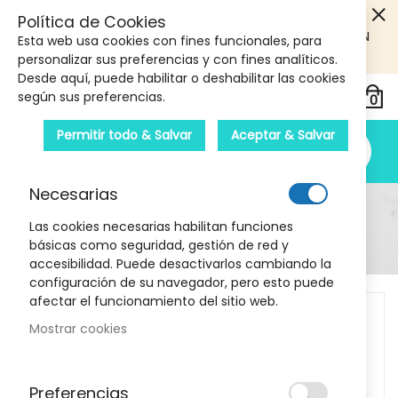
5€ DE DESCUENTO EN TU PRIMERA COMPRA! SOLO
Política de Cookies
PRODUCTOS DE PARAFARMACIA Y ORTOPEDIA QUE SUPEREN
Esta web usa cookies con fines funcionales, para
LOS 40€
CUPON: PRIMERA10
personalizar sus preferencias y con fines analíticos.
Desde aquí, puede habilitar o deshabilitar las cookies
según sus preferencias.
Permitir todo & Salvar
Aceptar & Salvar
Necesarias
Detalle Del Producto
Las cookies necesarias habilitan funciones
básicas como seguridad, gestión de red y
Inicio
Labial Hidratante Color Berry Bloom 4G MIA
accesibilidad. Puede desactivarlos cambiando la
configuración de su navegador, pero esto puede
Skip
afectar el funcionamiento del sitio web.
to
Mostrar cookies
the
end
of
Preferencias
the