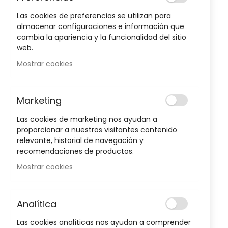
images
Las cookies de preferencias se utilizan para
gallery
almacenar configuraciones e información que
cambia la apariencia y la funcionalidad del sitio
web.
Mostrar cookies
Marketing
Las cookies de marketing nos ayudan a
proporcionar a nuestros visitantes contenido
relevante, historial de navegación y
Skip
recomendaciones de productos.
to
Labial Hidratante Color Berry
Mostrar cookies
the
beginning
Bloom 4G MIA
of
Sea el primero en dejar una reseña para este artículo
the
Analítica
images
Las cookies analíticas nos ayudan a comprender
gallery
14,95 €