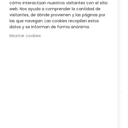
cómo interactúan nuestros visitantes con el sitio
Posible descuento 3,00 €
web. Nos ayuda a comprender la cantidad de
visitantes, de dónde provienen y las páginas por
Disponibilidad:
En stock
las que navegan. Las cookies recopilan estos
datos y se informan de forma anónima.
Labial hidratante y alta durabilidad
, elaborado a base de
Mostrar cookies
manteca de karité y monoi que favorecen el aspecto
saludable y suave de los labios.
AÑADIR AL CARRITO
Agregar a lista que quieres
Agregar para comparar
Categorías:
Cosmética y Belleza
,
Labios
,
Nº Referencia:
82288511
Compartir: