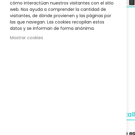
cómo interactúan nuestros visitantes con el sitio
Silver Hair
Biotyne Innovative Rueber
Mascaril
web. Nos ayuda a comprender la cantidad de
Skip
34,27 €
visitantes, de dónde provienen y las páginas por
to
,00 €
Posible descuento 3,00 €
Posib
las que navegan. Las cookies recopilan estos
the
48,95 €
datos y se informan de forma anónima.
beginnin
of
Mostrar cookies
the
images
Envío Gratuito
gallery
A partir de 50€
Devoluciones
Gratuitas
Pagos Seguros
Detal
Confianza
Soporte
Qué es