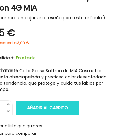
ron 4G MIA
primero en dejar una reseña para este artículo
95 €
-30%
-30%
escuento 3,00 €
ilidad:
En stock
idratante
Color Sassy Saffron de MIA Cosmetics
ecto aterciopelado
y precioso color desenfadado
a tendencia, que protege y cuida tus labios por
empo.
AÑADIR AL CARRITO
r a lista que quieres
ar para comparar
HIGIENE Y SALUD
HIGIENE Y SAL