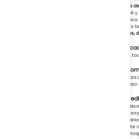
A tu servicio
Barra d
Karité y
exótica 
como la
labios, 
Indica
Para tod
Recom
Desliza 
preciso 
Ingred
Polidece
Microcry
aluminio
aceite d
butyros