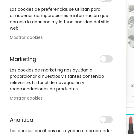
to
the
Las cookies de preferencias se utilizan para
end
almacenar configuraciones e información que
of
cambia la apariencia y la funcionalidad del sitio
Oportunidad!
the
web.
images
Mostrar cookies
gallery
-30%
-30%
Marketing
Las cookies de marketing nos ayudan a
proporcionar a nuestros visitantes contenido
relevante, historial de navegación y
recomendaciones de productos.
Mostrar cookies
Analítica
D
HIGIENE Y SALUD
Las cookies analíticas nos ayudan a comprender