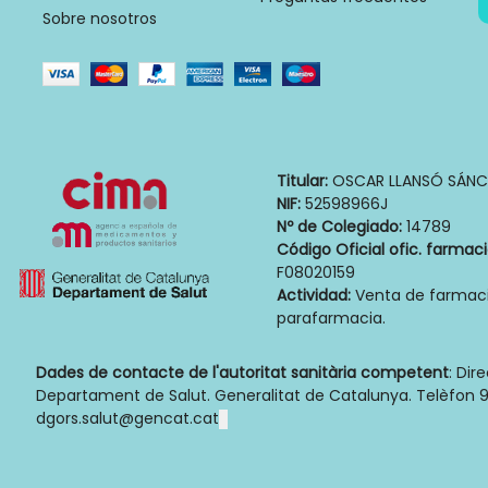
Sobre nosotros
Titular:
OSCAR LLANSÓ SÁNC
NIF:
52598966J
Nº de Colegiado:
14789
Código Oficial ofic. farmac
F08020159
Actividad:
Venta de farmaci
parafarmacia.
Dades de contacte de l'autoritat sanitària competent
: Dir
Departament de Salut. Generalitat de Catalunya. Telèfon 9
dgors.salut@gencat.cat