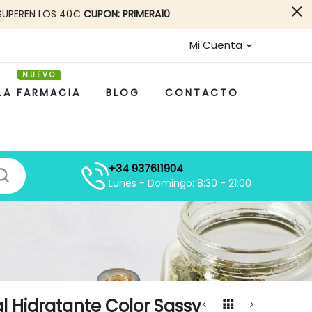
SUPEREN LOS 40€
CUPON: PRIMERA10
Mi Cuenta
LA FARMACIA
BLOG
CONTACTO
+34 937611904
Lunes - Domingo: 8:30 - 21:00
al Hidratante Color Sassy