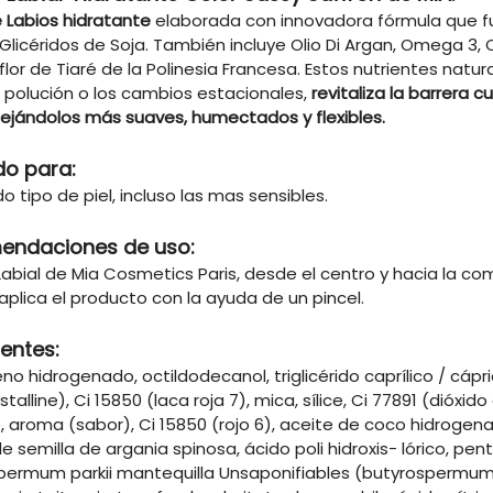
e Labios hidratante
elaborada con innovadora fórmula que fu
 Glicéridos de Soja. También incluye Olio Di Argan, Omega 3
flor de Tiaré de la Polinesia Francesa. Estos nutrientes natu
 polución o los cambios estacionales,
revitaliza la barrera 
dejándolos más suaves, humectados y flexibles.
do para:
o tipo de piel, incluso las mas sensibles.
endaciones de uso:
Labial de Mia Cosmetics Paris, desde el centro y hacia la co
aplica el producto con la ayuda de un pincel.
ientes:
no hidrogenado, octildodecanol, triglicérido caprílico / cápric
stalline), Ci 15850 (laca roja 7), mica, sílice, Ci 77891 (dióxi
, aroma (sabor), Ci 15850 (rojo 6), aceite de coco hidrogen
e semilla de argania spinosa, ácido poli hidroxis- lórico, penta
permum parkii mantequilla Unsaponifiables (butyrospermum) P