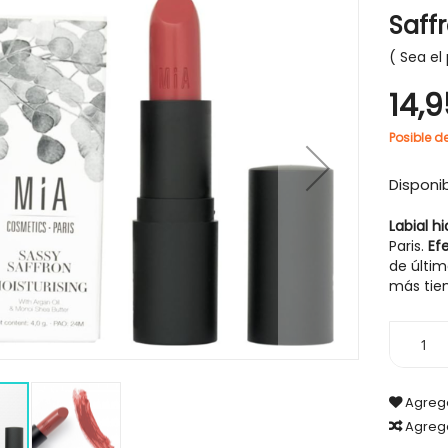
Saff
Sea el 
14,
-30%
Posible d
Disponib
Labial h
Paris.
Ef
de últim
más ti
Agrega
Agreg
CABELLO
HIGIENE Y SALUD