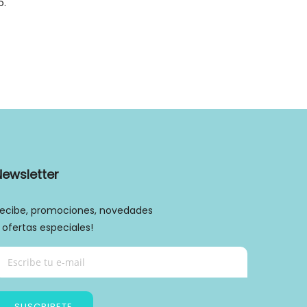
o.
Newsletter
ecibe, promociones, novedades
 ofertas especiales!
SUSCRIBETE