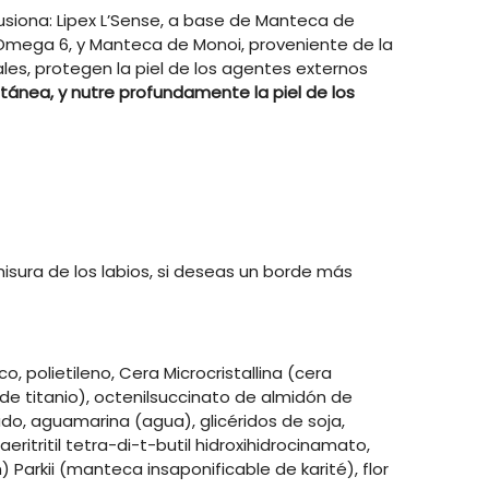
siona: Lipex L’Sense, a base de Manteca de
, Omega 6, y Manteca de Monoi, proveniente de la
rales, protegen la piel de los agentes externos
cutánea, y nutre profundamente la piel de los
misura de los labios, si deseas un borde más
o, polietileno, Cera Microcristallina (cera
do de titanio), octenilsuccinato de almidón de
ado, aguamarina (agua), glicéridos de soja,
eritritil tetra-di-t-butil hidroxihidrocinamato,
arkii (manteca insaponificable de karité), flor