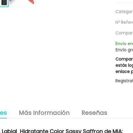
la Excesive Innovative
Champu Dermopel 400 Ml
15,37 €
18,17 €
Categorí
le descuento 3,00 €
25,95 €
Nº Refer
21,95 €
g
Compart
Envío e
Envío gr
Compart
estás lo
enlace p
Registra
les
Más Información
Reseñas
 Labial Hidratante Color Sassy Saffron de MIA: