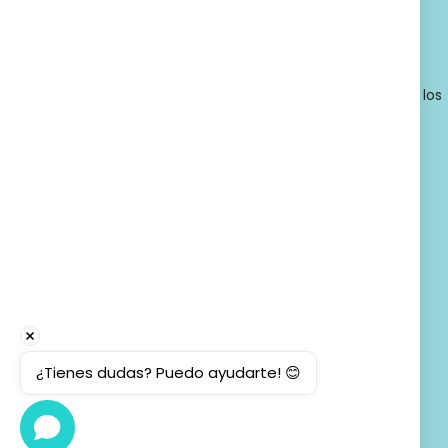
© 2026 - Farmacia Ortopedia Llansó, Inc. Todos los
derechos reservados.
¿Tienes dudas? Puedo ayudarte! 😊