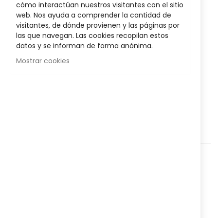
cómo interactúan nuestros visitantes con el sitio
gallery
Posible descuento 3,00 €
web. Nos ayuda a comprender la cantidad de
visitantes, de dónde provienen y las páginas por
Disponibilidad:
En stock
las que navegan. Las cookies recopilan estos
datos y se informan de forma anónima.
Aceite indicado en la
prevención y tratamiento de
cicatrices defectuosas
, hipertróficas y queloideas.
Mostrar cookies
AÑADIR AL CARRITO
Agregar a lista que quieres
Agregar para comparar
Categorías:
Higiene y salud
,
Cosmética y Belleza
,
Corporal
,
Nº
822176381
Referencia:
Compartir: