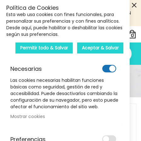
5€ DE DESCUENTO EN TU PRIMERA COMPRA! SOLO
Política de Cookies
PRODUCTOS DE PARAFARMACIA Y ORTOPEDIA QUE SUPEREN
Esta web usa cookies con fines funcionales, para
LOS 40€
CUPON: PRIMERA10
personalizar sus preferencias y con fines analíticos.
Desde aquí, puede habilitar o deshabilitar las cookies
según sus preferencias.
Permitir todo & Salvar
Aceptar & Salvar
Necesarias
Detalle Del Producto
Las cookies necesarias habilitan funciones
básicas como seguridad, gestión de red y
Inicio
Terpenic Cicatriderm 10 ml
accesibilidad. Puede desactivarlos cambiando la
configuración de su navegador, pero esto puede
Skip
afectar el funcionamiento del sitio web.
to
Mostrar cookies
the
end
of
Preferencias
the