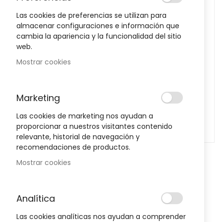
images
Las cookies de preferencias se utilizan para
gallery
almacenar configuraciones e información que
cambia la apariencia y la funcionalidad del sitio
web.
Mostrar cookies
Marketing
Las cookies de marketing nos ayudan a
proporcionar a nuestros visitantes contenido
relevante, historial de navegación y
recomendaciones de productos.
Skip
Mostrar cookies
to
Terpenic Cicatriderm 10 Ml
the
beginning
Sea el primero en dejar una reseña para este artículo
Analítica
of
the
9,65 €
Las cookies analíticas nos ayudan a comprender
images