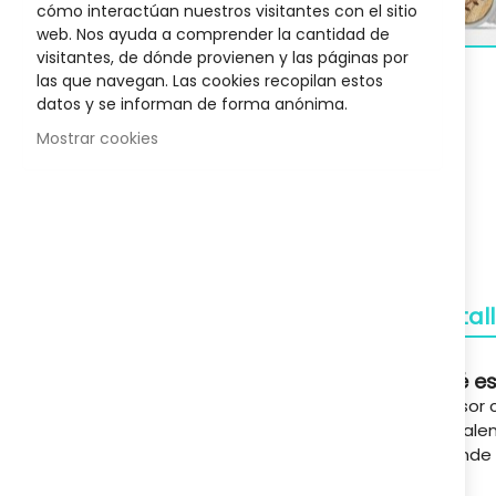
cómo interactúan nuestros visitantes con el sitio
400 Ml
Biotyne Innovative Rueber
Champú Cabe
web. Nos ayuda a comprender la cantidad de
34,27 €
visitantes, de dónde provienen y las páginas por
Skip
Posible descuento 3,00 €
Posib
las que navegan. Las cookies recopilan estos
to
48,95 €
datos y se informan de forma anónima.
the
beginnin
Mostrar cookies
of
the
images
Envío Gratuito
gallery
A partir de 50€
Devoluciones
Detal
Gratuitas
Qué es
Pagos Seguros
Difusor
Confianza
va cale
difunde
Soporte