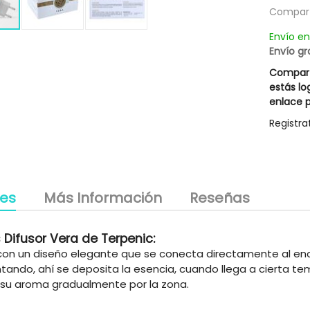
llos Blancos Silver Hair
Champú Descamaciones Liposín
Compart
14,67 €
18,17 €
Rueber
Rueber
Envío e
le descuento 3,00 €
Posible descuento 3,00 €
Envío gr
20,95 €
25,95 €
Compart
g
estás lo
enlace p
Registra
les
Más Información
Reseñas
 Difusor Vera de Terpenic:
 con un diseño elegante que se conecta directamente al en
ntando, ahí se deposita la esencia, cuando llega a cierta t
 su aroma gradualmente por la zona.