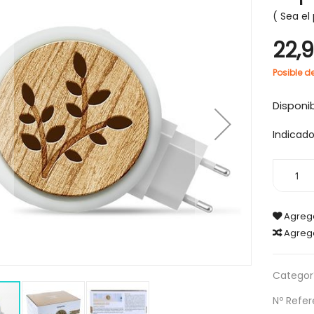
Sea el 
22,
Posible d
-30%
Disponib
Indicad
Agrega
Agreg
Categorí
Nº Refer
IGIENE Y SALUD
HIGIENE Y SALUD