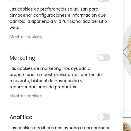
to
the
Las cookies de preferencias se utilizan para
end
almacenar configuraciones e información que
of
cambia la apariencia y la funcionalidad del sitio
Oportunidad!
the
web.
images
Mostrar cookies
gallery
-30%
-30%
Marketing
Las cookies de marketing nos ayudan a
proporcionar a nuestros visitantes contenido
relevante, historial de navegación y
recomendaciones de productos.
Mostrar cookies
Analítica
D
HIGIENE Y SALUD
H
Las cookies analíticas nos ayudan a comprender