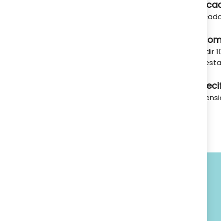
Indica
A tu servicio
Indicad
Recom
Añadir 1
la pest
Especi
Dimensio