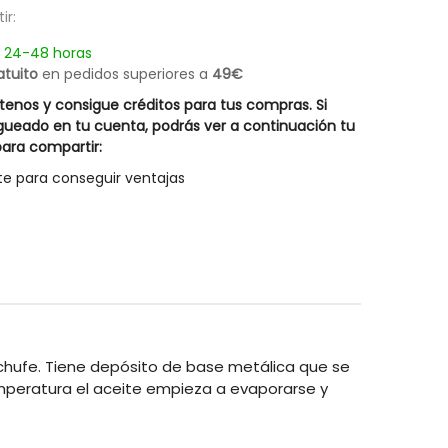
Champú Caspa Grasa Lipoacid Rueber
Hair Energy Innovativ
ir:
18,17 €
31,47 €
n 24-48 horas
Posible descuento 
25,95 €
atuito
en pedidos superiores a
49€
44,95 €
enos y consigue créditos para tus compras. Si
gueado en tu cuenta, podrás ver a continuación tu
ara compartir:
te para conseguir ventajas
chufe. Tiene depósito de base metálica que se
emperatura el aceite empieza a evaporarse y