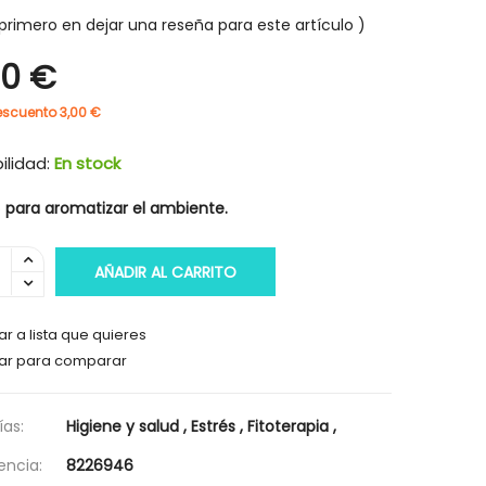
primero en dejar una reseña para este artículo
90 €
escuento 3,00 €
-30%
-30%
ilidad:
En stock
o
para aromatizar el ambiente.
AÑADIR AL CARRITO
r a lista que quieres
ar para comparar
as:
Higiene y salud
,
Estrés
,
Fitoterapia
,
encia:
8226946
HIGIENE Y SALUD
HIGIENE Y SAL