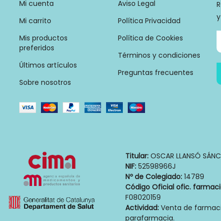
Mi cuenta
Aviso Legal
R
y
Mi carrito
Política Privacidad
Mis productos
Política de Cookies
preferidos
Términos y condiciones
Últimos artículos
Preguntas frecuentes
Sobre nosotros
Titular:
OSCAR LLANSÓ SÁNC
NIF:
52598966J
Nº de Colegiado:
14789
Código Oficial ofic. farmac
F08020159
Actividad:
Venta de farmaci
parafarmacia.